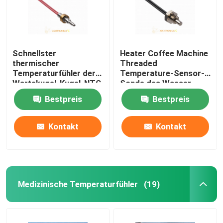
Schnellster
Heater Coffee Machine
thermischer
Threaded
Temperaturfühler der
Temperature-Sensor-
Wartekugel-Kugel-NTC
Sonde des Wasser-
für Kaffee-Maschine
100K
Bestpreis
Bestpreis
Kontakt
Kontakt
Medizinische Temperaturfühler
(19)