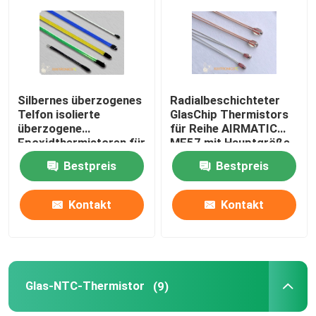
Fabrik-Ausflug
Qualitätskontrolle
Silbernes überzogenes
Radialbeschichteter
Telfon isolierte
GlasChip Thermistors
überzogene
für Reihe AIRMATIC
Treten Sie mit uns in Verbindung
Epoxidthermistoren für
MF57 mit Hauptgröße
Auto-Seat-Heizungs-
1.6mm u. 2.3mm
Bestpreis
Bestpreis
Rückspiegel-und
Nachrichten
Lenkrad-Heizung
Kontakt
Kontakt
Fälle
NTC-Temperaturfühler
Glas-NTC-Thermistor
(9)
Medizinische Temperaturfühler