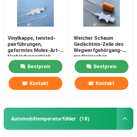
Vinylkappe, twisted-
Weicher Schaum
pairführungen,
Gedächtnis-Zelle des
geformtes Molex-Art-
Wegwerfgehörgang-
Verbindungsstück,
medizinischen
universeller
tympanischen
Bestpreis
Bestpreis
medizinischer 2.252K
Temperaturfühlers mit
Wegwerftemperaturfühler
konsequenter Reihe
der Maß-HF416
Kontakt
Kontakt
Haus
Produkte
Automobiltemperaturfühler
(18)
Über uns