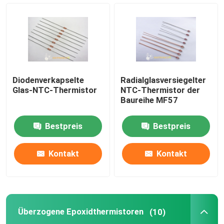
Automobiltemperaturfühler
Glas-NTC-Thermistor
Diodenverkapselte
Radialglasversiegelter
Überzogene Epoxidthermistoren
Glas-NTC-Thermistor
NTC-Thermistor der
Baureihe MF57
Haushaltsgerät-Sensoren
Bestpreis
Bestpreis
Nahrungsmitteltemperaturfühler
Kontakt
Kontakt
Platin FTE-Temperaturfühler
Überzogene Epoxidthermistoren
(10)
Wasserdichte Temperaturfühler