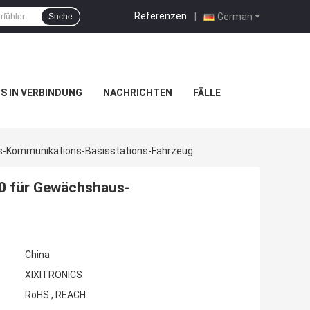
Referenzen
|
German
Suche
NS IN VERBINDUNG
NACHRICHTEN
FÄLLE
s-Kommunikations-Basisstations-Fahrzeug
0 für Gewächshaus-
China
XIXITRONICS
RoHS , REACH