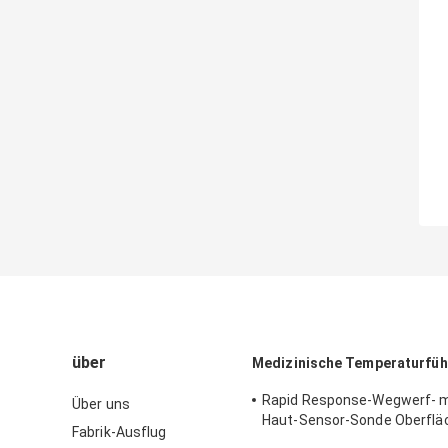
über
Medizinische Temperaturfüh
Rapid Response-Wegwerf- m
Über uns
Haut-Sensor-Sonde Oberflä
Fabrik-Ausflug
Temperatue 2.252KΩ HF409