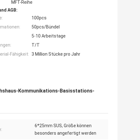
MFT-Reihe
and AGB:
e:
100pcs
rmationen:
50pcs/Bündel
5-10 Arbeitstage
ngen:
T/T
ial-Fähigkeit:
3 Million Stücke pro Jahr
hshaus-Kommunikations-Basisstations-
6*25mm SUS, Größe können
:
besonders angefertigt werden