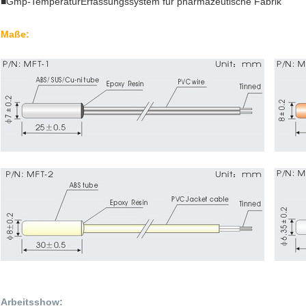
■Gmp-TemperaturErfassungssystem für pharmazeutische Fabrik
Maße:
Arbeitsshow: