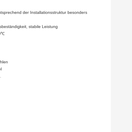
sprechend der Installationsstruktur besonders
beständigkeit, stabile Leistung
80℃
ohlen
l
.