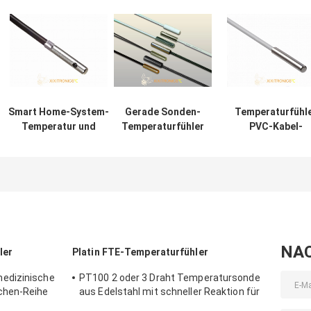
Smart Home-System-
Gerade Sonden-
Temperaturfühl
Temperatur und
Temperaturfühler
PVC-Kabel-
Reihe des
für Kühlschrank-
DS18B20 für
Feuchtigkeitssensor-
Gefrierschrank-
medizinische
Recorder-MFT-T/H
Heizungs-Boden
Reihe des
K6M1A4477
MFT-Reihen
Ventilator-MFT
410
NA
ler
Platin FTE-Temperaturfühler
edizinische
PT100 2 oder 3 Draht Temperatursonde
chen-Reihe
aus Edelstahl mit schneller Reaktion für
Gasöfen in der Küche