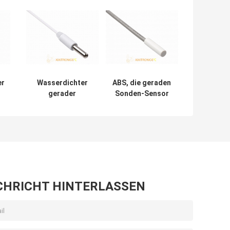
er
Wasserdichter
ABS, die geraden
gerader
Sonden-Sensor
Temperaturfühler
für die
der Sonden-IP68
Kühlschrank
Reihe der
Dehumidifie-
-
Thermohygrometer-
Spülmaschinen-
Aquariums-MFT-04
Waschmaschinen-
Trockner erhitzen
Reihen des
Boden-MFT-03
CHRICHT HINTERLASSEN
unterbringt