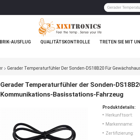
BRIK-AUSFLUG
QUALITÄTSKONTROLLE
TRETEN SIE MIT U
er
Gerader Temperaturfühler Der Sonden-DS18B20 Für Gewächshau
Gerader Temperaturfühler der Sonden-DS18B2
Kommunikations-Basisstations-Fahrzeug
Produktdetails:
Herkunftsort:
Markenname:
Zertifizierung: