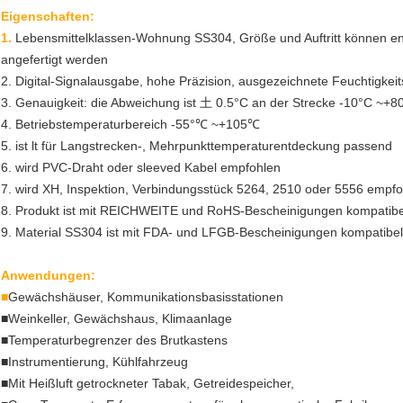
Eigenschaften:
1.
Lebensmittelklassen-Wohnung SS304, Größe und Auftritt können ent
angefertigt werden
2. Digital-Signalausgabe, hohe Präzision, ausgezeichnete Feuchtigkeits
3. Genauigkeit: die Abweichung ist 土 0.5°C an der Strecke -10°C ~+
4. Betriebstemperaturbereich -55°℃ ~+105℃
5. ist lt für Langstrecken-, Mehrpunkttemperaturentdeckung passend
6.
wird PVC-Draht oder sleeved Kabel empfohlen
7. wird XH, Inspektion, Verbindungsstück 5264, 2510 oder 5556 empf
8. Produkt ist mit REICHWEITE und RoHS-Bescheinigungen kompatibe
9. Material SS304 ist mit FDA- und LFGB-Bescheinigungen kompatibel
Anwendungen:
■
Gewächshäuser, Kommunikationsbasisstationen
■Weinkeller, Gewächshaus, Klimaanlage
■
Temperaturbegrenzer des Brutkastens
■
Instrumentierung, Kühlfahrzeug
■Mit Heißluft getrockneter Tabak, Getreidespeicher,