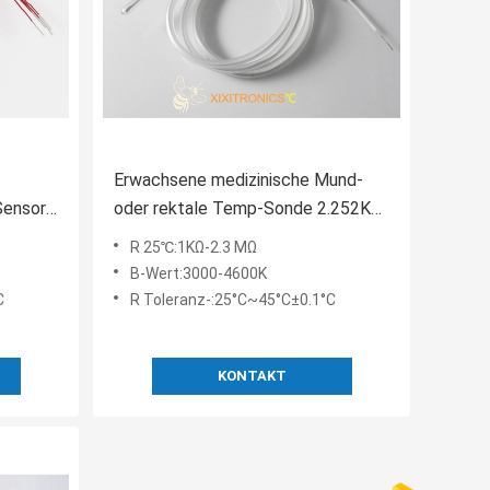
Erwachsene medizinische Mund-
Sensor
oder rektale Temp-Sonde 2.252K
WegwerfhF 403 Reihe
R 25℃:1KΩ-2.3 MΩ
 Reihe
B-Wert:3000-4600K
C
R Toleranz-:25°C~45°C±0.1°C
KONTAKT