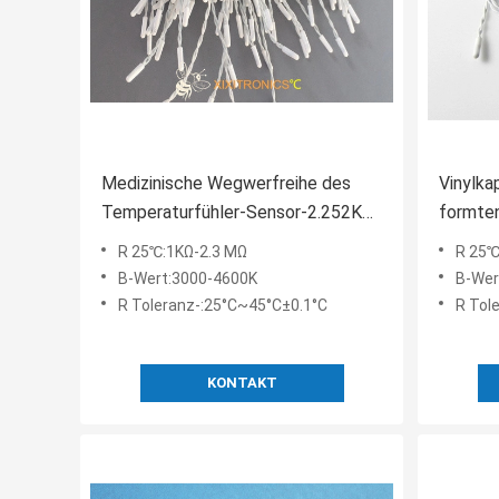
Medizinische Wegwerfreihe des
Vinylka
Temperaturfühler-Sensor-2.252K
formte
MF5A-7T
univers
R 25℃:1KΩ-2.3 MΩ
R 25℃
Wegwer
B-Wert:3000-4600K
B-Wer
400 Re
R Toleranz-:25°C~45°C±0.1°C
R Tol
KONTAKT