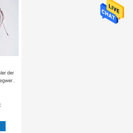
ler der
Wegwerf
m HF
C