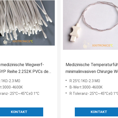
 medizinische Wegwerf-
Medizinische Temperaturfüh
YP Reihe 2.252K PVCs der
minimalinvasiven Chirurgie 
turfühler-
mit PU-Rohr Od 0,5 u. 1.0m
:1KΩ-2.3 MΩ
R 25℃:1KΩ-2.3 MΩ
400 Serie
t:3000-4600K
B-Wert:3000-4600K
eranz-:25°C~45°C±0.1°C
R Toleranz-:25°C~45°C±0.1°
KONTAKT
KONTAKT