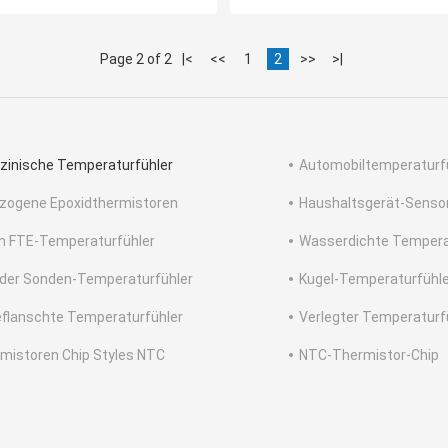
Page 2 of 2
|<
<<
1
2
>>
>|
zinische Temperaturfühler
Automobiltemperaturf
zogene Epoxidthermistoren
Haushaltsgerät-Senso
in FTE-Temperaturfühler
Wasserdichte Tempera
der Sonden-Temperaturfühler
Kugel-Temperaturfühle
flanschte Temperaturfühler
Verlegter Temperaturf
mistoren Chip Styles NTC
NTC-Thermistor-Chip