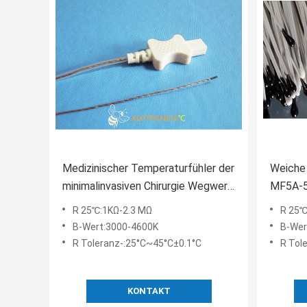
Medizinischer Temperaturfühler der
Weiche
minimalinvasiven Chirurgie Wegwerf
MF5A-5
mit PU-Rohr Od 0,5 u. 1.0mm HF
Tempera
R 25℃:1KΩ-2.3 MΩ
R 25℃
400 Reihe
B-Wert:3000-4600K
B-Wer
R Toleranz-:25°C~45°C±0.1°C
R Tol
KONTAKT