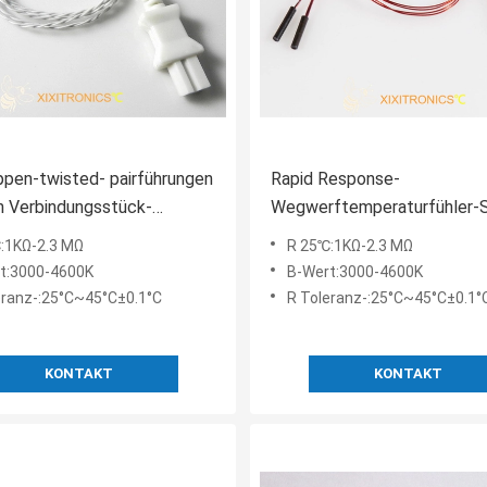
ppen-twisted- pairführungen
Rapid Response-
n Verbindungsstück-
Wegwerftemperaturfühler-
ellen medizinischen
für HF der minimalinvasiven
:1KΩ-2.3 MΩ
R 25℃:1KΩ-2.3 MΩ
ftemperaturfühler 2.252K
Chirurgie Od-0.5&1.0MM 400
t:3000-4600K
B-Wert:3000-4600K
ihe
eranz-:25°C~45°C±0.1°C
R Toleranz-:25°C~45°C±0.1°
KONTAKT
KONTAKT