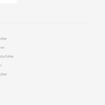
ühler
ren
turfühler
r
ühler